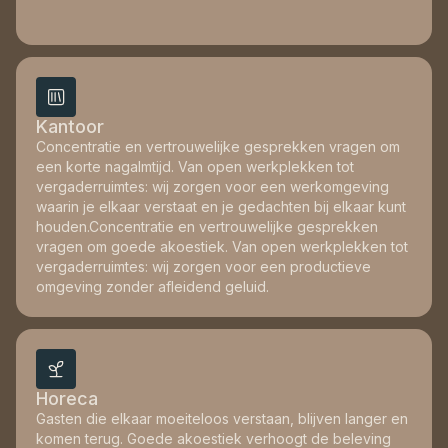
Kantoor
Concentratie en vertrouwelijke gesprekken vragen om
een korte nagalmtijd. Van open werkplekken tot
vergaderruimtes: wij zorgen voor een werkomgeving
waarin je elkaar verstaat en je gedachten bij elkaar kunt
houden.Concentratie en vertrouwelijke gesprekken
vragen om goede akoestiek. Van open werkplekken tot
vergaderruimtes: wij zorgen voor een productieve
omgeving zonder afleidend geluid.
Horeca
Gasten die elkaar moeiteloos verstaan, blijven langer en
komen terug. Goede akoestiek verhoogt de beleving