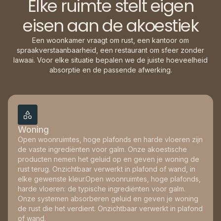
Elke ruimte stelt eigen
eisen aan de akoestiek
Een woonkamer vraagt om rust, een kantoor om
spraakverstaanbaarheid, een restaurant om sfeer zonder
lawaai. Voor elke situatie bepalen we de juiste hoeveelheid
absorptie en de passende afwerking.
Woning
Open woonruimtes, hoge plafonds en harde vloeren zijn
de vaste ingrediënten voor galm. Onze akoestische
producten nemen het geluid op en geven je woning de
rust terug. Onzichtbaar verwerkt in plafond of wand, in
elke gewenste kleur.Open woonruimtes, hoge plafonds,
harde vloeren: de typische ingrediënten voor galm.
Onze systemen absorberen geluid en geven je woning
de rust die het verdient. Onzichtbaar verwerkt in plafond
of wand.